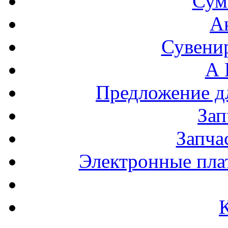
Сум
А
Сувени
А 
Предложение 
За
Запча
Электронные пла