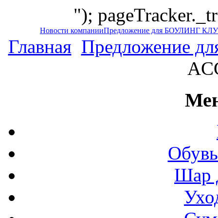
"); pageTracker._t
Новости компании
Предложение для БОУЛИНГ КЛ
Главная
Предложение д
ACC
Мен
Обувь
Шар 
Ухо