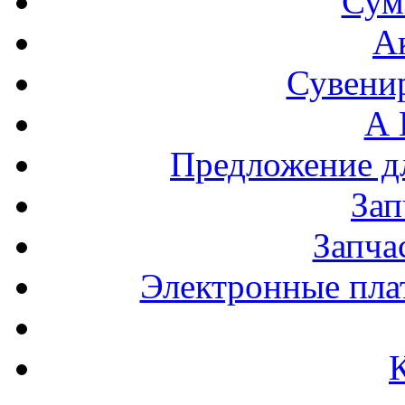
Сум
А
Сувени
А 
Предложение 
За
Запча
Электронные пла