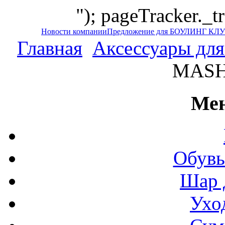
"); pageTracker._t
Новости компании
Предложение для БОУЛИНГ КЛ
Главная
Аксессуары для
MASH 
Мен
Обувь
Шар 
Ухо