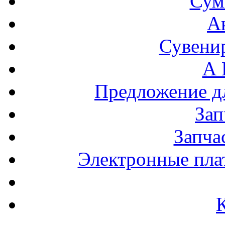
Сум
А
Сувени
А 
Предложение 
За
Запча
Электронные пла